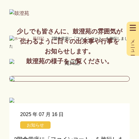
少しでも皆さんに、鼓澄苑の雰囲気が
メニュー
苑日記
2階食堂床に「ファインコート」を施行しまし
伝わるように日々の出来事や行事を
た
お知らせします。
鼓澄苑の様子をご覧ください。
2025 年 07 月 16 日
お知らせ